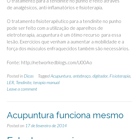
O tratamento para a tendinite no punho é feito através
de analgésicos, anti-inflamatórios e fisioterapia.
O tratamento fisioterapêutico para a tendinite no punho
pode ser feito com a utilização de aparelhos de
eletroterapia, acupuntura é um ótimo recurso para essa
lesão. Exercícios que venham a aumentar a mobilidade e a
força dos músculos enfraquecidos também são necessários.
Fonte: http://networkedblogs.com/U00Ao
Posted in
Dicas
Tagged
Acupuntura
,
antebraço
,
digitador
,
Fisioterapia
,
LER
,
Tendinite
,
terapia manual
Leave a comment
Acupuntura funciona mesmo
Posted on
17 de fevereiro de 2014