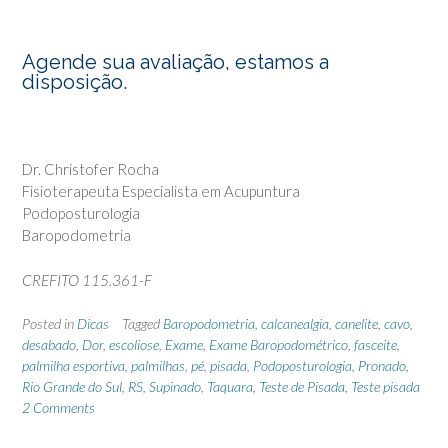
Agende sua avaliação, estamos a
disposição.
Dr. Christofer Rocha
Fisioterapeuta Especialista em Acupuntura
Podoposturologia
Baropodometria
CREFITO 115.361-F
Posted in
Dicas
Tagged
Baropodometria
,
calcanealgia
,
canelite
,
cavo
,
desabado
,
Dor
,
escoliose
,
Exame
,
Exame Baropodométrico
,
fasceite
,
palmilha esportiva
,
palmilhas
,
pé
,
pisada
,
Podoposturologia
,
Pronado
,
Rio Grande do Sul
,
RS
,
Supinado
,
Taquara
,
Teste de Pisada
,
Teste pisada
2 Comments