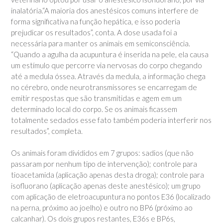
inalatória.“A maioria dos anestésicos comuns interfere de
forma significativa na função hepática, e isso poderia
prejudicar os resultados”, conta. A dose usada foi a
necessária para manter os animais em semiconsciência.
“Quando a agulha da acupuntura é inserida na pele, ela causa
um estímulo que percorre via nervosas do corpo chegando
até a medula óssea. Através da medula, a informação chega
no cérebro, onde neurotransmissores se encarregam de
emitir respostas que são transmitidas e agem em um
determinado local do corpo. Se os animais ficassem
totalmente sedados esse fato também poderia interferir nos
resultados”, completa.
Os animais foram divididos em 7 grupos: sadios (que não
passaram por nenhum tipo de intervenção); controle para
tioacetamida (aplicação apenas desta droga); controle para
isofluorano (aplicação apenas deste anestésico); um grupo
com aplicação de eletroacupuntura no pontos E36 (localizado
na perna, próximo ao joelho) e outro no BP6 (próximo ao
calcanhar). Os dois grupos restantes, E36s e BP6s,