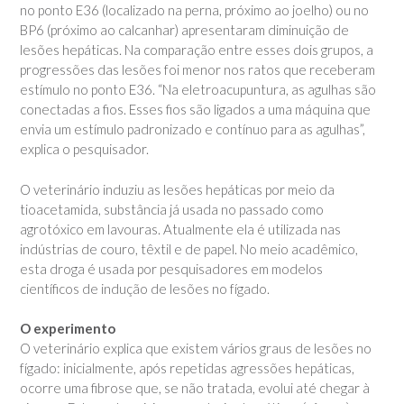
no ponto E36 (localizado na perna, próximo ao joelho) ou no
BP6 (próximo ao calcanhar) apresentaram diminuição de
lesões hepáticas. Na comparação entre esses dois grupos, a
progressões das lesões foi menor nos ratos que receberam
estímulo no ponto E36. “Na eletroacupuntura, as agulhas são
conectadas a fios. Esses fios são ligados a uma máquina que
envia um estímulo padronizado e contínuo para as agulhas”,
explica o pesquisador.
O veterinário induziu as lesões hepáticas por meio da
tioacetamida, substância já usada no passado como
agrotóxico em lavouras. Atualmente ela é utilizada nas
indústrias de couro, têxtil e de papel. No meio acadêmico,
esta droga é usada por pesquisadores em modelos
científicos de indução de lesões no fígado.
O experimento
O veterinário explica que existem vários graus de lesões no
fígado: inicialmente, após repetidas agressões hepáticas,
ocorre uma fibrose que, se não tratada, evolui até chegar à