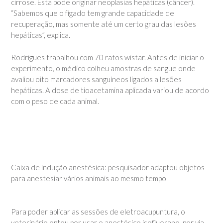
cirrose. Esta pode originar neoplasias hepáticas (câncer).
“Sabemos que o fígado tem grande capacidade de
recuperação, mas somente até um certo grau das lesões
hepáticas”, explica.
Rodrigues trabalhou com 70 ratos wistar. Antes de iniciar o
experimento, o médico colheu amostras de sangue onde
avaliou oito marcadores sanguíneos ligados a lesões
hepáticas. A dose de tioacetamina aplicada variou de acordo
com o peso de cada animal.
Caixa de indução anestésica: pesquisador adaptou objetos
para anestesiar vários animais ao mesmo tempo
Para poder aplicar as sessões de eletroacupuntura, o
veterinário optou por usar o anestésico isofluorano, por via