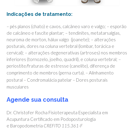
Indicações de tratamento:
– pés planos (chato) e cavos, calcâneo varo e valgo; – esporão
de calcâneo e fascite plantar; – tendinites, metatarsalgias,
neuroma de morton, hálux valgo (joanete); – alterações
posturais, dores na coluna vertebral (lombar, torácica e
cervical); – alterações degenerativas (artroses) nos membros
inferiores (tornozelo, joelho, quadril), e coluna vertebral; –
periostite/fraturas de estresse (canelite), diferença de
comprimento de membros (perna curta).
– Alinhamento
postural
– Condromalácia patelar – Dores posturais
musculares
A
gende sua consulta
Dr. Christofer Rocha Fisioterapeuta Especialista em
Acupuntura Certificado em Podoposturologia
e Baropodometria
CREFITO 115.361-F