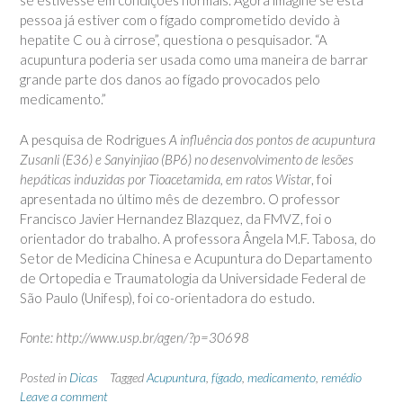
se estivesse em condições normais. Agora imagine se esta
pessoa já estiver com o fígado comprometido devido à
hepatite C ou à cirrose”, questiona o pesquisador. “A
acupuntura poderia ser usada como uma maneira de barrar
grande parte dos danos ao fígado provocados pelo
medicamento.”
A pesquisa de Rodrigues
A influência dos pontos de acupuntura
Zusanli (E36) e Sanyinjiao (BP6) no desenvolvimento de lesões
hepáticas induzidas por Tioacetamida, em ratos Wistar
, foi
apresentada no último mês de dezembro. O professor
Francisco Javier Hernandez Blazquez, da FMVZ, foi o
orientador do trabalho. A professora Ângela M.F. Tabosa, do
Setor de Medicina Chinesa e Acupuntura do Departamento
de Ortopedia e Traumatologia da Universidade Federal de
São Paulo (Unifesp), foi co-orientadora do estudo.
Fonte: http://www.usp.br/agen/?p=30698
Posted in
Dicas
Tagged
Acupuntura
,
fígado
,
medicamento
,
remédio
Leave a comment