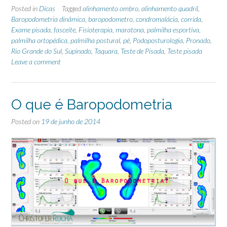
Posted in
Dicas
Tagged
alinhamento ombro
,
alinhamento quadril
,
Baropodometria dinâmica
,
baropodometro
,
condromalácia
,
corrida
,
Exame pisada
,
fasceite
,
Fisioterapia
,
maratona
,
palmilha esportiva
,
palmilha ortopédica
,
palmilha postural
,
pé
,
Podoposturologia
,
Pronado
,
Rio Grande do Sul
,
Supinado
,
Taquara
,
Teste de Pisada
,
Teste pisada
Leave a comment
O que é Baropodometria
Posted on
19 de junho de 2014