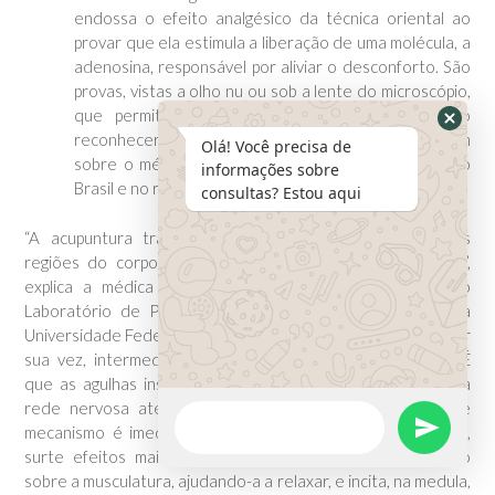
endossa o efeito analgésico da técnica oriental ao
provar que ela estimula a liberação de uma molécula, a
adenosina, responsável por aliviar o desconforto. São
provas, vistas a olho nu ou sob a lente do microscópio,
que permitem à ciência deste canto do mundo
reconhecer o que os sábios chineses já apregoavam
Olá! Você precisa de
sobre o método que ganha milhões de pacientes no
informações sobre
Brasil e no resto do Ocidente.
consultas? Estou aqui
“A acupuntura trabalha com estímulos em determinadas
regiões do corpo que exercem um reflexo sobre outras”,
explica a médica acupunturista Angela Tabosa, chefe do
Laboratório de Pesquisa Experimental em Acupuntura da
Universidade Federal de São Paulo. “Essas respostas são, por
sua vez, intermediadas pelo sistema nervoso”, completa. É
que as agulhas inseridas disparam impulsos que viajam pela
rede nervosa até provocarem reações no cérebro. Esse
mecanismo é imediato e, por interferir na massa cinzenta,
surte efeitos mais duradouros. “A técnica tem uma ação
sobre a musculatura, ajudando-a a relaxar, e incita, na medula,