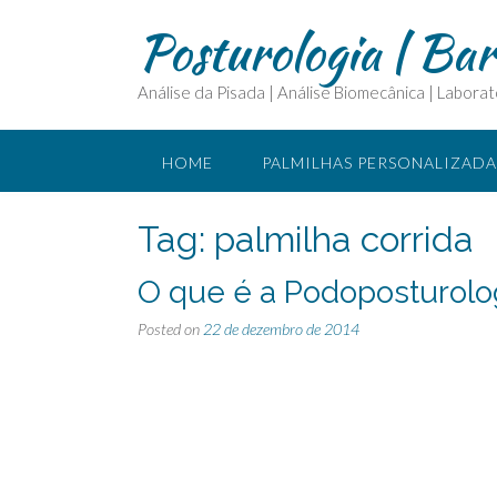
Posturologia | Ba
Análise da Pisada | Análise Biomecânica | Laborat
HOME
PALMILHAS PERSONALIZADA
CURSOS E ASSESSORIA
O QUE É FI
Tag:
palmilha corrida
O que é a Podoposturolo
PARCEIROS
Posted on
22 de dezembro de 2014