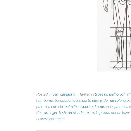
Posted in
Sem categoria
Tagged
artrose no joelho palmil
hamburgo
,
baropodometria porto alegre
,
dor na coluna pa
palmilha corrida
,
palmilha esporão de calcaneo
,
palmilha 
Posturologia
,
teste da pisada
,
teste da pisada aonde fazer
Leave a comment