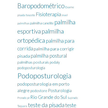
Baropodométrico
Exame
Fisioterapia
pisada
fasceite
invel
palmilha
palmilha canelite
palmilhas
palmilha
esportiva
ortopédica
palmilha para
corrida
palmilha para corrigir
palmilha postural
pisada
palmilhas posturais
podaly
podoposturologia
Podoposturologia
podoposturologia em porto
alegre
Posturologia
podostore
Rio Grande do Sul
Pronado
pé
Supinado
teste da pisada
teste
Taquara