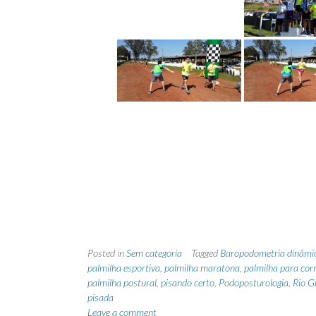
Posted in
Sem categoria
Tagged
Baropodometria dinâmi
palmilha esportiva
,
palmilha maratona
,
palmilha para corr
palmilha postural
,
pisando certo
,
Podoposturologia
,
Rio G
pisada
Leave a comment