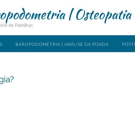
ropodometria | Osteopatia
ório de Palmilhas
S
BAROPODOMETRIA | ANÁLISE DA PISADA
POST
SIOTERAPIA MANUAL
O QUE É ACUPUNTURA
LOCA
gia?