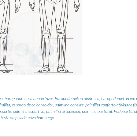
ha
,
baropodometria aonde fazer
,
Baropodometria dinâmica
,
baropodometria em 
lmilha
,
esporao de calcaneo dor
,
palmilha canelite
,
palmilha conforto atividade fís
esporte
,
palmilha esportiva
,
palmilha ortopédica
,
palmilha postural
,
Podoposturol
,
teste da pisada novo hamburgo