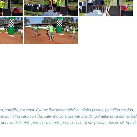
ca
,
canelite
,
corredor
,
Exame Baropodométrico
,
minha pisada
,
palmilha corrida
,
er
,
palmilha para corrida
,
palmilha para corrigir pisada
,
palmilha para dor no joe
rande do Sul
,
tênis para correr
,
tenis para corrida
,
Teste pisada
,
tipo de pé
,
tipo d