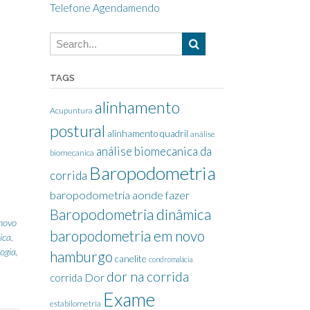
Telefone Agendamendo
TAGS
alinhamento
Acupuntura
postural
alinhamento quadril
análise
análise biomecanica da
biomecanica
Baropodometria
corrida
baropodometria aonde fazer
Baropodometria dinâmica
novo
baropodometria em novo
ica
,
ogia
,
hamburgo
canelite
condromalácia
dor na corrida
Dor
corrida
Exame
estabilometria