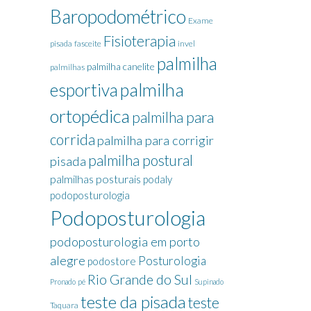
Baropodométrico
Exame
Fisioterapia
pisada
fasceite
invel
palmilha
palmilha canelite
palmilhas
palmilha
esportiva
ortopédica
palmilha para
corrida
palmilha para corrigir
palmilha postural
pisada
palmilhas posturais
podaly
podoposturologia
Podoposturologia
podoposturologia em porto
alegre
Posturologia
podostore
Rio Grande do Sul
Pronado
pé
Supinado
teste da pisada
teste
Taquara