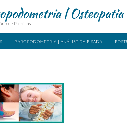
ropodometria | Osteopatia
ório de Palmilhas
S
BAROPODOMETRIA | ANÁLISE DA PISADA
POST
SIOTERAPIA MANUAL
O QUE É ACUPUNTURA
LOCA