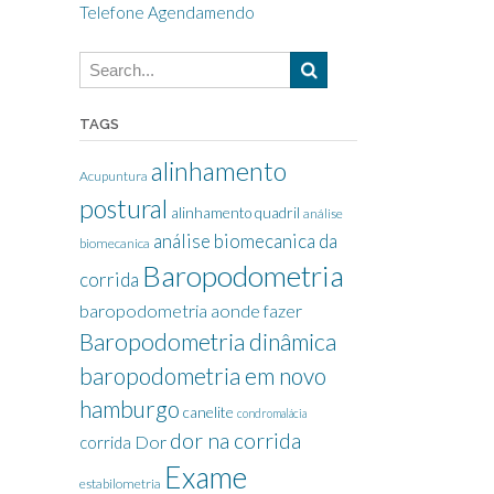
Telefone Agendamendo
TAGS
alinhamento
Acupuntura
postural
alinhamento quadril
análise
análise biomecanica da
biomecanica
Baropodometria
corrida
baropodometria aonde fazer
Baropodometria dinâmica
baropodometria em novo
hamburgo
canelite
condromalácia
dor na corrida
Dor
corrida
Exame
estabilometria