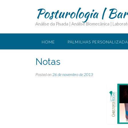
Posturologia | Ba
Análise da Pisada | Análise Biomecânica | Laborat
HOME
PALMILHAS PERSONALIZADA
CURSOS E ASSESSORIA
O QUE É FI
Notas
PARCEIROS
Posted on
26 de novembro de 2013