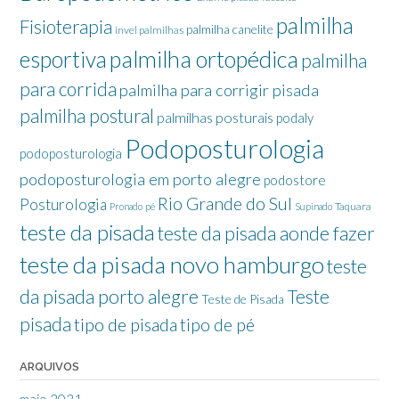
palmilha
Fisioterapia
palmilha canelite
invel palmilhas
palmilha ortopédica
esportiva
palmilha
para corrida
palmilha para corrigir pisada
palmilha postural
palmilhas posturais
podaly
Podoposturologia
podoposturologia
podoposturologia em porto alegre
podostore
Rio Grande do Sul
Posturologia
Taquara
Pronado
pé
Supinado
teste da pisada
teste da pisada aonde fazer
teste da pisada novo hamburgo
teste
da pisada porto alegre
Teste
Teste de Pisada
pisada
tipo de pisada
tipo de pé
ARQUIVOS
maio 2021