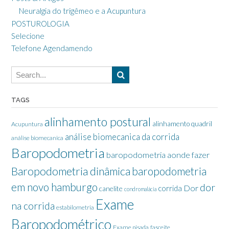
Neuralgia do trigêmeo e a Acupuntura
POSTUROLOGIA
Selecione
Telefone Agendamendo
TAGS
alinhamento postural
alinhamento quadril
Acupuntura
análise biomecanica da corrida
análise biomecanica
Baropodometria
baropodometria aonde fazer
Baropodometria dinâmica
baropodometria
em novo hamburgo
dor
Dor
corrida
canelite
condromalácia
Exame
na corrida
estabilometria
Baropodométrico
Exame pisada
fasceite