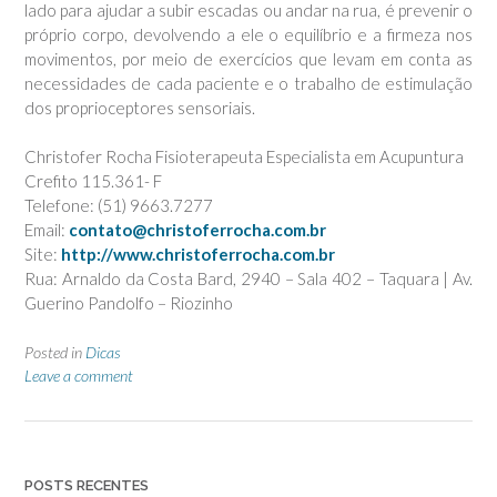
lado para ajudar a subir escadas ou andar na rua, é prevenir o
próprio corpo, devolvendo a ele o equilíbrio e a firmeza nos
movimentos, por meio de exercícios que levam em conta as
necessidades de cada paciente e o trabalho de estimulação
dos proprioceptores sensoriais.
Christofer Rocha Fisioterapeuta Especialista em Acupuntura
Crefito 115.361- F
Telefone: (51) 9663.7277
Email:
contato@christoferrocha.com.br
Site:
http://www.christoferrocha.com.br
Rua: Arnaldo da Costa Bard, 2940 – Sala 402 – Taquara | Av.
Guerino Pandolfo – Riozinho
Posted in
Dicas
Leave a comment
POSTS RECENTES