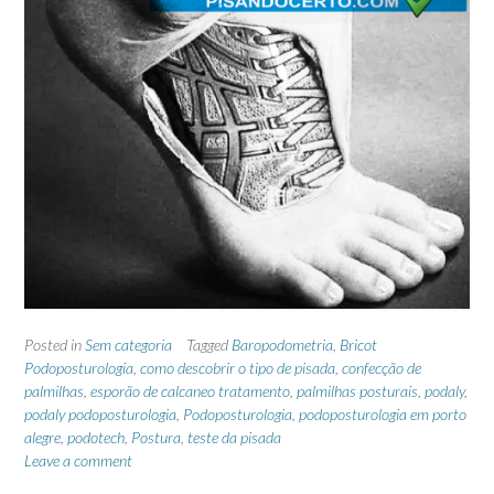
Posted in
Sem categoria
Tagged
Baropodometria
,
Bricot
Podoposturologia
,
como descobrir o tipo de pisada
,
confecção de
palmilhas
,
esporão de calcaneo tratamento
,
palmilhas posturais
,
podaly
,
podaly podoposturologia
,
Podoposturologia
,
podoposturologia em porto
alegre
,
podotech
,
Postura
,
teste da pisada
Leave a comment