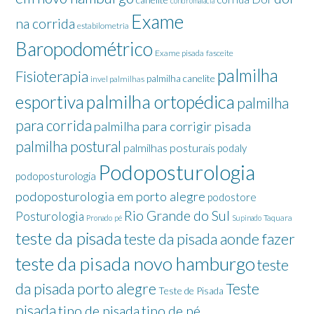
canelite
condromalácia
Exame
na corrida
estabilometria
Baropodométrico
Exame pisada
fasceite
palmilha
Fisioterapia
palmilha canelite
invel palmilhas
palmilha ortopédica
esportiva
palmilha
para corrida
palmilha para corrigir pisada
palmilha postural
palmilhas posturais
podaly
Podoposturologia
podoposturologia
podoposturologia em porto alegre
podostore
Rio Grande do Sul
Posturologia
Taquara
Pronado
pé
Supinado
teste da pisada
teste da pisada aonde fazer
teste da pisada novo hamburgo
teste
da pisada porto alegre
Teste
Teste de Pisada
pisada
tipo de pisada
tipo de pé