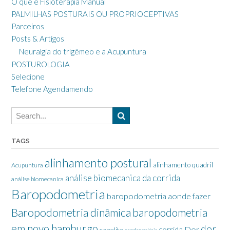
O que é Fisioterapia Manual
PALMILHAS POSTURAIS OU PROPRIOCEPTIVAS
Parceiros
Posts & Artigos
Neuralgia do trigêmeo e a Acupuntura
POSTUROLOGIA
Selecione
Telefone Agendamendo
TAGS
alinhamento postural
alinhamento quadril
Acupuntura
análise biomecanica da corrida
análise biomecanica
Baropodometria
baropodometria aonde fazer
Baropodometria dinâmica
baropodometria
em novo hamburgo
dor
Dor
corrida