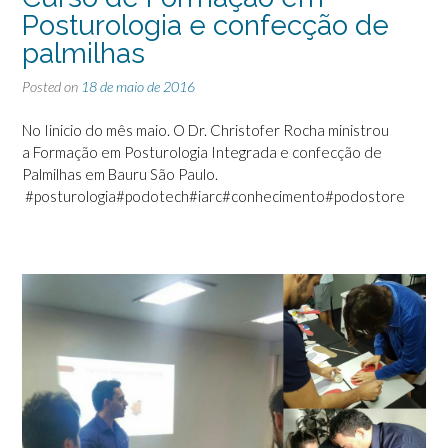
Posturologia e confecção de
palmilhas
Posted on
18 de maio de 2016
No I
inicio do mês maio. O Dr. Christofer Rocha ministrou
a Formação em Posturologia Integrada e confecção de
Palmilhas em Bauru São Paulo.
‪#‎
posturologia‬
‪#‎
podotech‬
‪#‎
iarc‬
‪#‎
conhecimento‬
‪#‎
podostore‬