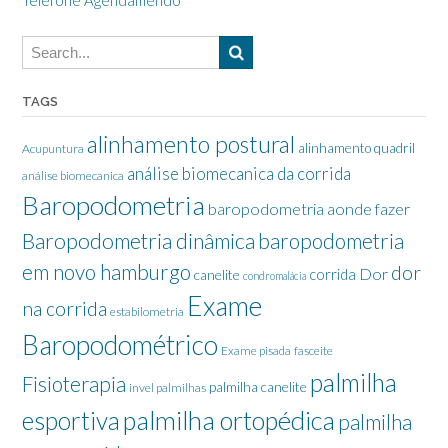
TAGS
alinhamento postural
alinhamento quadril
Acupuntura
análise biomecanica da corrida
análise biomecanica
Baropodometria
baropodometria aonde fazer
Baropodometria dinâmica
baropodometria
em novo hamburgo
dor
Dor
corrida
canelite
condromalácia
Exame
na corrida
estabilometria
Baropodométrico
Exame pisada
fasceite
palmilha
Fisioterapia
palmilha canelite
invel palmilhas
palmilha ortopédica
esportiva
palmilha