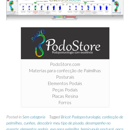
PodoStore.com
Materias para confecção de Palmilhas
Posturais
Elementos Podais
Peças Podais
Placas Resina
Forros
Posted in
Sem categoria
Tagged
Bricot Podoposturologia
,
confecção de
palmilhas
,
cunhas
,
descobrir meu tipo de pisada
,
desempenho no
esporte
,
elementos podais
,
eva para palmilha
,
hemicupula postural
,
paca