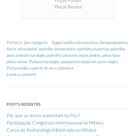
Peças Podais
Placas Resina
Posted in
Sem categoria
Tagged
análise biomecanica
,
Baropodometria
,
barra retrocapital
,
palmilha biomecânica
,
palmilha esportiva
,
palmilha
para podoposturologia
,
palmilha postural
,
peças podais
,
placa base
,
placa resina
,
Podoposturologia
,
podoposturologia em porto alegre
,
Posturologia
,
suporte de arco
,
taloneira
Leave a comment
POSTS RECENTES
Por que as dores aumentam no frio ?
Participação Congresso Internacional no México
Curso de Posturologia Ministrado no México