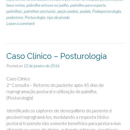
base resina
,
palmilha artrose no joelho
,
palmilha para esporte
,
palmilhas
,
palmilhas posturais
,
peças podais
,
podaly
,
Podoposturologia
,
podostore
,
Posturologia
,
tipo de pisada
Leave a comment
Caso Clínico – Posturologia
Posted on
12 de janeiro de 2016
Caso Clínico
2ª Consulta – Retorno do paciente após 45 dias de
reprogramação postural e utilização de palmilha.
(Posturologia)
Identificado os captores de desequilíbrio do paciente é
possível reprogramá-los, modulando a resposta tônico
postural trazendo não somente benefícios para postura mas
aliviando os casos de dores, evitando artroses, escolioses,