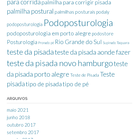
para corrida
palmilha para corrigir pisada
palmilha postural
palmilhas posturais
podaly
Podoposturologia
podoposturologia
podoposturologia em porto alegre
podostore
Rio Grande do Sul
Posturologia
Taquara
Pronado
pé
Supinado
teste da pisada
teste da pisada aonde fazer
teste da pisada novo hamburgo
teste
da pisada porto alegre
Teste
Teste de Pisada
pisada
tipo de pisada
tipo de pé
ARQUIVOS
maio 2021
junho 2018
outubro 2017
setembro 2017