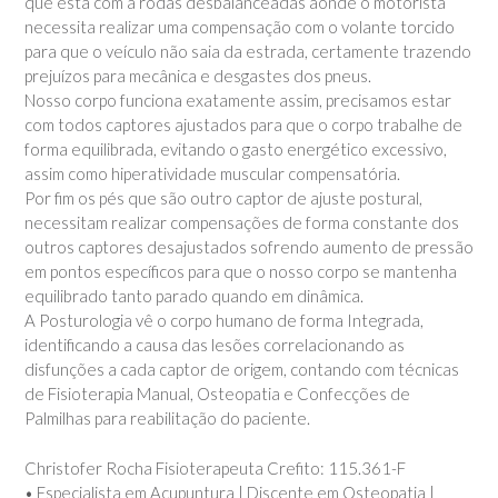
que está com a rodas desbalanceadas aonde o motorista
necessita realizar uma compensação com o volante torcido
para que o veículo não saia da estrada, certamente trazendo
prejuízos para mecânica e desgastes dos pneus.
Nosso corpo funciona exatamente assim, precisamos estar
com todos captores ajustados para que o corpo trabalhe de
forma equilibrada, evitando o gasto energético excessivo,
assim como hiperatividade muscular compensatória.
Por fim os pés que são outro captor de ajuste postural,
necessitam realizar compensações de forma constante dos
outros captores desajustados sofrendo aumento de pressão
em pontos específicos para que o nosso corpo se mantenha
equilibrado tanto parado quando em dinâmica.
A Posturologia vê o corpo humano de forma Integrada,
identificando a causa das lesões correlacionando as
disfunções a cada captor de origem, contando com técnicas
de Fisioterapia Manual, Osteopatia e Confecções de
Palmilhas para reabilitação do paciente.
Christofer Rocha Fisioterapeuta Crefito: 115.361-F
• Especialista em Acupuntura | Discente em Osteopatia |