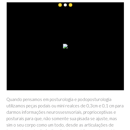
Quando pensamos em posturologia e podoposturologia
utilizamos peças podais ou mini realces de 0,3cm e 0,1 cm para
darmos informações neurossesnsoriais, proprioceptivas e
posturais para que, não somente sua pisada se ajuste, mas
sim o seu corpo como um todo, desde as articulações de