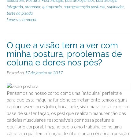
podostore
,
Postura
,
Posturologia
,
posturologia idot
,
posturologia
integrada
,
pronador
,
quiropraxia
,
reprogramação postural
,
supinador
,
teste da pisada
Leave a comment
O que a visão tem a ver com
minha postura, problemas de
coluna e dores nos pés?
Posted on
17 de janeiro de 2017
Pensamos no nosso corpo como uma “máquina” perfeita e
para que esta máquina funcione corretamente temos alguns
captores/sensores (olho, boca, pele, sistema visceral e nossa
base de sustentação, os pés) que realizam manutenção das
cadeias musculares responsáveis por nossa postura e
equilíbrio corporal. Imagine que o olho trabalha como uma
câmera a qual tem a função de informar ao cérebro a posiçã
o