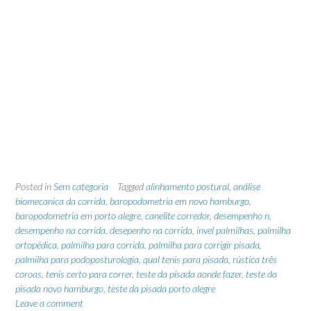
Posted in
Sem categoria
Tagged
alinhamento postural
,
análise
biomecanica da corrida
,
baropodometria em novo hamburgo
,
baropodometria em porto alegre
,
canelite corredor
,
desempenho n
,
desempenho na corrida
,
desepenho na corrida
,
invel palmilhas
,
palmilha
ortopédica
,
palmilha para corrida
,
palmilha para corrigir pisada
,
palmilha para podoposturologia
,
qual tenis para pisada
,
rústica três
coroas
,
tenis certo para correr
,
teste da pisada aonde fazer
,
teste da
pisada novo hamburgo
,
teste da pisada porto alegre
Leave a comment