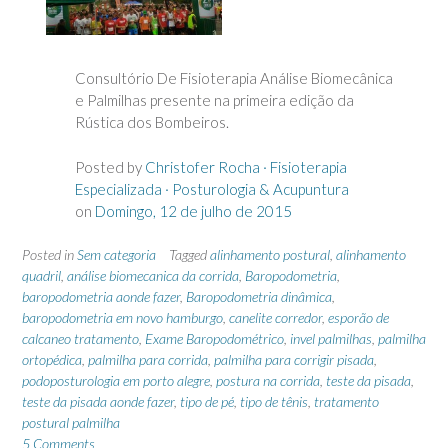
Consultório De Fisioterapia Análise Biomecânica
e Palmilhas presente na primeira edição da
Rústica dos Bombeiros.
Posted by
Christofer Rocha · Fisioterapia
Especializada · Posturologia & Acupuntura
on
Domingo, 12 de julho de 2015
Posted in
Sem categoria
Tagged
alinhamento postural
,
alinhamento
quadril
,
análise biomecanica da corrida
,
Baropodometria
,
baropodometria aonde fazer
,
Baropodometria dinâmica
,
baropodometria em novo hamburgo
,
canelite corredor
,
esporão de
calcaneo tratamento
,
Exame Baropodométrico
,
invel palmilhas
,
palmilha
ortopédica
,
palmilha para corrida
,
palmilha para corrigir pisada
,
podoposturologia em porto alegre
,
postura na corrida
,
teste da pisada
,
teste da pisada aonde fazer
,
tipo de pé
,
tipo de tênis
,
tratamento
postural palmilha
5 Comments