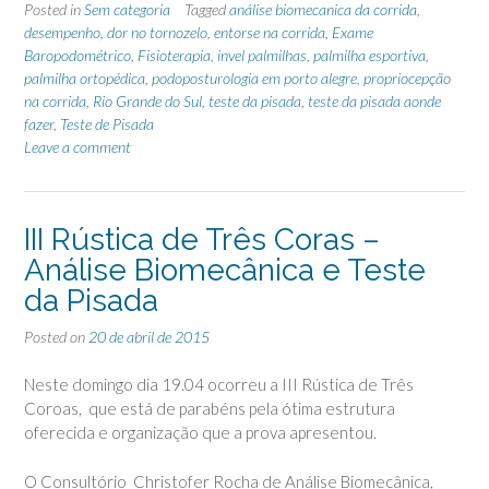
Posted in
Sem categoria
Tagged
análise biomecanica da corrida
,
desempenho
,
dor no tornozelo
,
entorse na corrida
,
Exame
Baropodométrico
,
Fisioterapia
,
invel palmilhas
,
palmilha esportiva
,
palmilha ortopédica
,
podoposturologia em porto alegre
,
propriocepção
na corrida
,
Rio Grande do Sul
,
teste da pisada
,
teste da pisada aonde
fazer
,
Teste de Pisada
Leave a comment
III Rústica de Três Coras –
Análise Biomecânica e Teste
da Pisada
Posted on
20 de abril de 2015
Neste domingo dia 19.04 ocorreu a III Rústica de Três
Coroas, que está de parabéns pela ótima estrutura
oferecida e organização que a prova apresentou.
O Consultório Christofer Rocha de Análise Biomecânica,