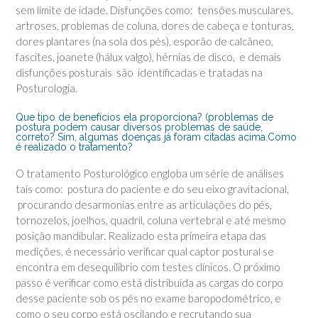
sem limite de idade. Disfunções como: tensões musculares,
artroses, problemas de coluna, dores de cabeça e tonturas,
dores plantares (na sola dos pés), esporão de calcâneo,
fascites, joanete (hálux valgo), hérnias de disco, e demais
disfunções posturais são identificadas e tratadas na
Posturologia.
Que tipo de benefícios ela proporciona? (problemas de
postura podem causar diversos problemas de saúde,
correto? Sim, algumas doenças já foram citadas acima.Como
é realizado o tratamento?
O tratamento Posturológico engloba um série de análises
tais como: postura do paciente e do seu eixo gravitacional,
procurando desarmonias entre as articulações do pés,
tornozelos, joelhos, quadril, coluna vertebral e até mesmo
posição mandibular. Realizado esta primeira etapa das
medições, é necessário verificar qual captor postural se
encontra em desequilíbrio com testes clínicos. O próximo
passo é verificar como está distribuída as cargas do corpo
desse paciente sob os pés no exame baropodométrico, e
como o seu corpo está oscilando e recrutando sua