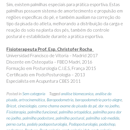
Sim, existem palmilhas especiais para prática esportiva. Estas
palmilhas possuem sistema de amortecimento e propulsão em
regiões específicas do pé, e também auxiliam na correção do
tipo da pisada do atleta, melhorando a distribuição da carga e
reação do solo na planta dos pés, também do controle
postural e estabilidade durante a prática esportiva.
Fisioterapeuta
Prof. Esp. Christofer Rocha
Universidad Francisco de Vitoria – Madrid 2017
Discente em Osteopatia – FBEO Madri, 2016
Formação em Posturologia C.I.E.S, França 2015
Certificado em PodoPosturologia – 2013
Especialista em Acupuntura CBES 2011
Posted in
Sem categoria
Tagged
análise biomecanica
,
análise da
pisada
,
artrocinemática
,
Baropodometria
,
baropodometria porto alegre
,
Bricot
,
cinesiologia
,
como chama exame da pisada do pé
,
dor no joelho
,
Fisioterapia
,
palmilha funcional
,
palmilha ortopédica
,
palmilha para dor
no joelho
,
palmilha podostore
,
palmilha postural
,
palmilha sob medida
,
perna curta
,
podaly podoposturologia
,
Podoposturologia
,
podoshop
,