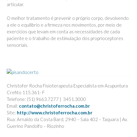
articular.
O melhor tratamento é prevenir o próprio corpo, devolvendo
a ele o equilíbrio e a firmeza nos movimentos, por meio de
exercícios que levam em conta as necessidades de cada
paciente e o trabalho de estimulação dos proprioceptores
sensoriais.
Christofer Rocha Fisioterapeuta Especialista em Acupuntura
Crefito 115.361- F
Telefone: (51) 9663.7277 | 3451.3000
Email:
contato@christoferrocha.com.br
Site:
http://www.christoferrocha.com.br
Rua: Arnaldo da Costa Bard, 2940 – Sala 402 – Taquara | Av.
Guerino Pandolfo – Riozinho