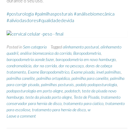
durante o seu uso.
‪#‎
posturologia‬
‪#‎
palmilhasposturais‬
‪#‎
análisebiomecânica‬
‪#‎
alíviodasdores‬
‪#‎
qualidadedevida‬
Posted in
Sem categoria
Tagged
alinhamento postural
,
alinhamento
quadril
,
análise biomecanica da corrida
,
Baropodometria
,
baropodometria aonde fazer
,
baropodometria em novo hamburgo
,
condromalácia
,
dor na corrida
,
dor no pescoço
,
dores de cabeça
tratamento
,
Exame Baropodométrico
,
Exame pisada
,
invel palmilhas
,
palmilha canelite
,
palmilha ortopédica
,
palmilha para canelite
,
palmilha
para corrigir pisada
,
palmilhas posturais
,
podaly podoposturologia
,
podoposturologia em porto alegre
,
podotech
,
teste da pisada novo
hamburgo
,
teste da pisada porto alegre
,
Teste de Pisada
,
tratamento
conservador para hernia de disco
,
tratamento para ciatico
,
tratamento
para escoliose
,
tratamento para hernia de disco
,
w
Leave a comment