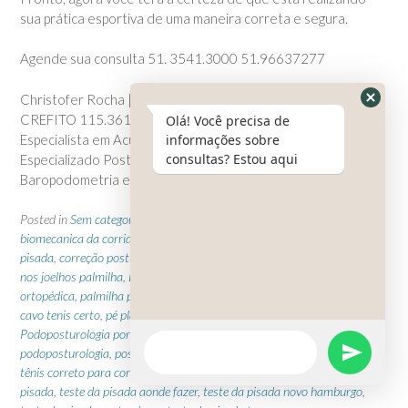
sua prática esportiva de uma maneira correta e segura.
Agende sua consulta 51. 3541.3000 51.96637277
Christofer Rocha | Fisioterapeuta
CREFITO 115.361-F
Olá! Você precisa de
Especialista em Acupuntura
informações sobre
consultas? Estou aqui
Especializado Posturologia, Podoposturologia,
Baropodometria e Palmilhas
Posted in
Sem categoria
Tagged
alinhamento postural
,
avaliação
biomecanica da corrida
,
canelite corrida
,
como descobrir o tipo de
pisada
,
correção postural
,
dor na coluna palmilha
,
dor na corrida
,
dor
nos joelhos palmilha
,
Exame Baropodométrico
,
invel palmilhas
,
palmilha
ortopédica
,
palmilha para corrida
,
palmilha para podoposturologia
,
pé
cavo tenis certo
,
pé plano tenis certo
,
podaly podoposturologia
,
Podoposturologia porto em novo hamburgo
,
podotech
podoposturologia
,
posturologia no brasil
,
qual o meu tipo de pisada
,
tênis correto para correr
,
tenis para corrida
,
tenis para meu tipo de
pisada
,
teste da pisada aonde fazer
,
teste da pisada novo hamburgo
,