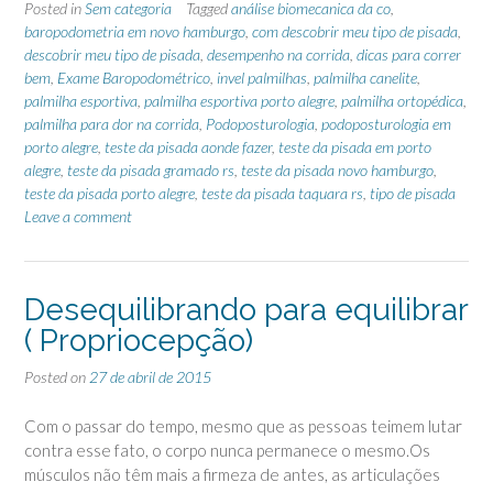
Posted in
Sem categoria
Tagged
análise biomecanica da co
,
baropodometria em novo hamburgo
,
com descobrir meu tipo de pisada
,
descobrir meu tipo de pisada
,
desempenho na corrida
,
dicas para correr
bem
,
Exame Baropodométrico
,
invel palmilhas
,
palmilha canelite
,
palmilha esportiva
,
palmilha esportiva porto alegre
,
palmilha ortopédica
,
palmilha para dor na corrida
,
Podoposturologia
,
podoposturologia em
porto alegre
,
teste da pisada aonde fazer
,
teste da pisada em porto
alegre
,
teste da pisada gramado rs
,
teste da pisada novo hamburgo
,
teste da pisada porto alegre
,
teste da pisada taquara rs
,
tipo de pisada
Leave a comment
Desequilibrando para equilibrar
( Propriocepção)
Posted on
27 de abril de 2015
Com o passar do tempo, mesmo que as pessoas teimem lutar
contra esse fato, o corpo nunca permanece o mesmo.Os
músculos não têm mais a firmeza de antes, as articulações