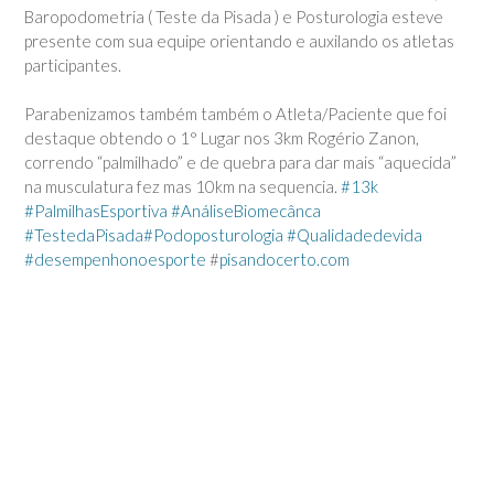
Baropodometria ( Teste da Pisada ) e Posturologia esteve
presente com sua equipe orientando e auxilando os atletas
participantes.
Parabenizamos também também o Atleta/Paciente que foi
destaque obtendo o 1° Lugar nos 3km Rogério Zanon,
correndo “palmilhado” e de quebra para dar mais “aquecida”
na musculatura fez mas 10km na sequencia.
‪#‎
13k
‪#‎
PalmilhasEsportiva‬
‪#‎
AnáliseBiomecânca‬
‪#‎
TestedaPisada‬
‪#‎
Podoposturologia‬
‪#‎
Qualidadedevida‬
‪#‎
desempenhonoesporte‬
#
pisandocerto.com