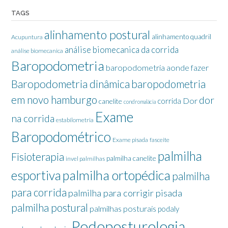
TAGS
alinhamento postural
alinhamento quadril
Acupuntura
análise biomecanica da corrida
análise biomecanica
Baropodometria
baropodometria aonde fazer
Baropodometria dinâmica
baropodometria
em novo hamburgo
dor
Dor
corrida
canelite
condromalácia
Exame
na corrida
estabilometria
Baropodométrico
Exame pisada
fasceite
palmilha
Fisioterapia
palmilha canelite
invel palmilhas
palmilha ortopédica
esportiva
palmilha
para corrida
palmilha para corrigir pisada
palmilha postural
palmilhas posturais
podaly
Podoposturologia