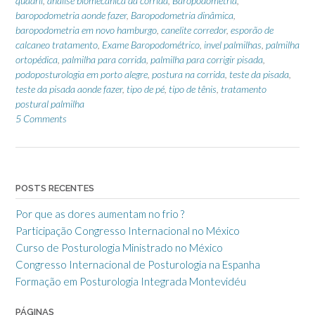
quadril
,
análise biomecanica da corrida
,
Baropodometria
,
baropodometria aonde fazer
,
Baropodometria dinâmica
,
baropodometria em novo hamburgo
,
canelite corredor
,
esporão de
calcaneo tratamento
,
Exame Baropodométrico
,
invel palmilhas
,
palmilha
ortopédica
,
palmilha para corrida
,
palmilha para corrigir pisada
,
podoposturologia em porto alegre
,
postura na corrida
,
teste da pisada
,
teste da pisada aonde fazer
,
tipo de pé
,
tipo de tênis
,
tratamento
postural palmilha
5 Comments
POSTS RECENTES
Por que as dores aumentam no frio ?
Participação Congresso Internacional no México
Curso de Posturologia Ministrado no México
Congresso Internacional de Posturologia na Espanha
Formação em Posturologia Integrada Montevidéu
PÁGINAS