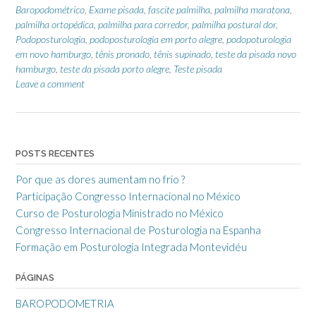
Baropodométrico
,
Exame pisada
,
fascite palmilha
,
palmilha maratona
,
palmilha ortopédica
,
palmilha para corredor
,
palmilha postural dor
,
Podoposturologia
,
podoposturologia em porto alegre
,
podopoturologia
em novo hamburgo
,
tênis pronado
,
tênis supinado
,
teste da pisada novo
hamburgo
,
teste da pisada porto alegre
,
Teste pisada
Leave a comment
POSTS RECENTES
Por que as dores aumentam no frio ?
Participação Congresso Internacional no México
Curso de Posturologia Ministrado no México
Congresso Internacional de Posturologia na Espanha
Formação em Posturologia Integrada Montevidéu
PÁGINAS
BAROPODOMETRIA