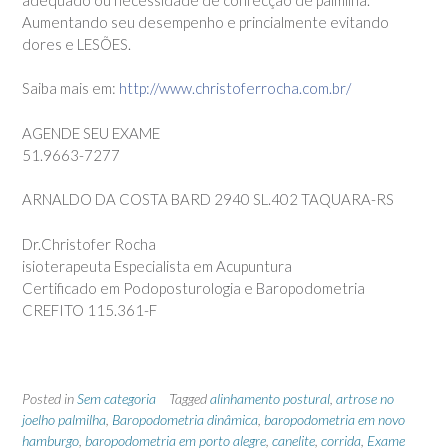
Aumentando seu desempen
ho e princialmente evitando
dores e LESÕES.
Saiba mais em:
http://www.christoferrocha.com.br/
AGENDE SEU EXAME
51.9663-7277
ARNALDO DA COSTA BARD 2940 SL.402 TAQUARA-RS
Dr.Christofer Rocha
isioterapeuta Especialista em Acupuntura
Certificado em Podoposturologia e Baropodometria
CREFITO 115.361-F
Posted in
Sem categoria
Tagged
alinhamento postural
,
artrose no
joelho palmilha
,
Baropodometria dinâmica
,
baropodometria em novo
hamburgo
,
baropodometria em porto alegre
,
canelite
,
corrida
,
Exame