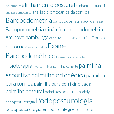
alinhamento postural
alinhamento quadril
Acupuntura
análise biomecanica da corrida
análise biomecanica
Baropodometria
baropodometria aonde fazer
Baropodometria dinâmica
baropodometria
em novo hamburgo
dor
Dor
corrida
canelite
condromalácia
Exame
na corrida
estabilometria
Baropodométrico
Exame pisada
fasceite
palmilha
Fisioterapia
palmilha canelite
invel palmilhas
palmilha ortopédica
esportiva
palmilha
para corrida
palmilha para corrigir pisada
palmilha postural
palmilhas posturais
podaly
Podoposturologia
podoposturologia
podoposturologia em porto alegre
podostore