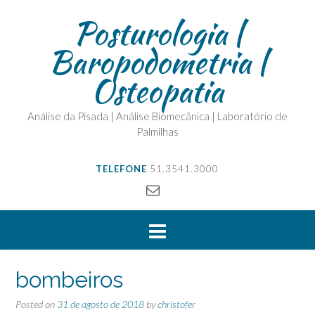
Posturologia |
Baropodometria |
Osteopatia
Análise da Pisada | Análise Biomecânica | Laboratório de
Palmilhas
TELEFONE
51.3541.3000
bombeiros
Posted on
31 de agosto de 2018
by
christofer