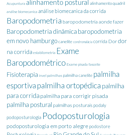
alinhamento postural
alinhamento quadril
Acupuntura
análise biomecanica da corrida
análise biomecanica
Baropodometria
baropodometria aonde fazer
Baropodometria dinâmica
baropodometria
em novo hamburgo
dor
Dor
corrida
canelite
condromalácia
Exame
na corrida
estabilometria
Baropodométrico
Exame pisada
fasceite
palmilha
Fisioterapia
palmilha canelite
invel palmilhas
palmilha ortopédica
esportiva
palmilha
para corrida
palmilha para corrigir pisada
palmilha postural
palmilhas posturais
podaly
Podoposturologia
podoposturologia
podoposturologia em porto alegre
podostore
Rio Grande do Sul
Posturologia