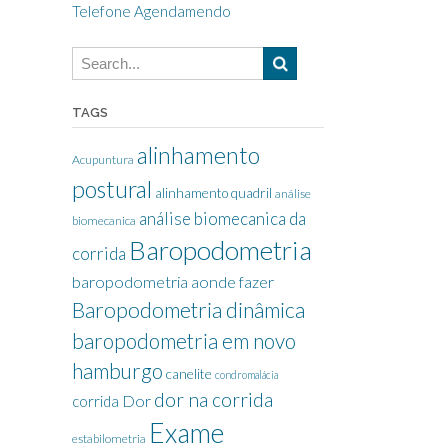
Telefone Agendamendo
TAGS
alinhamento
Acupuntura
postural
alinhamento quadril
análise
análise biomecanica da
biomecanica
Baropodometria
corrida
baropodometria aonde fazer
Baropodometria dinâmica
baropodometria em novo
hamburgo
canelite
condromalácia
dor na corrida
Dor
corrida
Exame
estabilometria