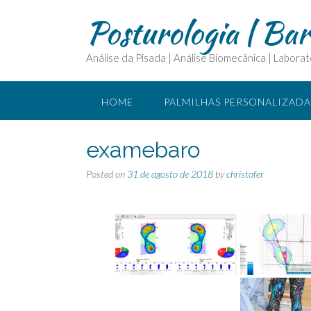
Posturologia | Ba
Análise da Pisada | Análise Biomecânica | Laborat
HOME
PALMILHAS PERSONALIZADA
CURSOS E ASSESSORIA
O QUE É FI
examebaro
Posted on
31 de agosto de 2018
by
christofer
PARCEIROS