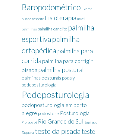
Baropodométrico
Exame
Fisioterapia
pisada
fasceite
invel
palmilha
palmilha canelite
palmilhas
palmilha
esportiva
ortopédica
palmilha para
corrida
palmilha para corrigir
palmilha postural
pisada
palmilhas posturais
podaly
podoposturologia
Podoposturologia
podoposturologia em porto
alegre
Posturologia
podostore
Rio Grande do Sul
Pronado
pé
Supinado
teste da pisada
teste
Taquara