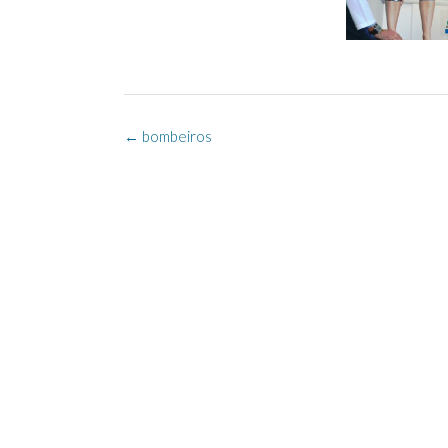
Post
←
bombeiros
navigation