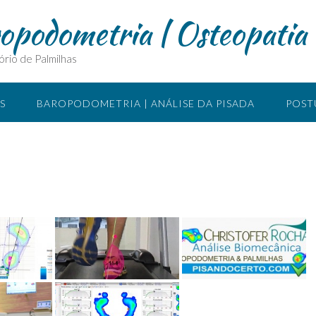
ropodometria | Osteopatia
ório de Palmilhas
S
BAROPODOMETRIA | ANÁLISE DA PISADA
POST
SIOTERAPIA MANUAL
O QUE É ACUPUNTURA
LOCA