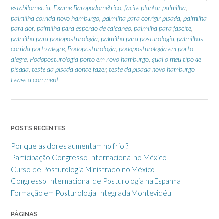
estabilometria
,
Exame Baropodométrico
,
facite plantar palmilha
,
palmilha corrida novo hamburgo
,
palmilha para corrigir pisada
,
palmilha
para dor
,
palmilha para esporao de calcaneo
,
palmilha para fascite
,
palmilha para podoposturologia
,
palmilha para posturologia
,
palmilhas
corrida porto alegre
,
Podoposturologia
,
podoposturologia em porto
alegre
,
Podoposturologia porto em novo hamburgo
,
qual o meu tipo de
pisada
,
teste da pisada aonde fazer
,
teste da pisada novo hamburgo
Leave a comment
POSTS RECENTES
Por que as dores aumentam no frio ?
Participação Congresso Internacional no México
Curso de Posturologia Ministrado no México
Congresso Internacional de Posturologia na Espanha
Formação em Posturologia Integrada Montevidéu
PÁGINAS