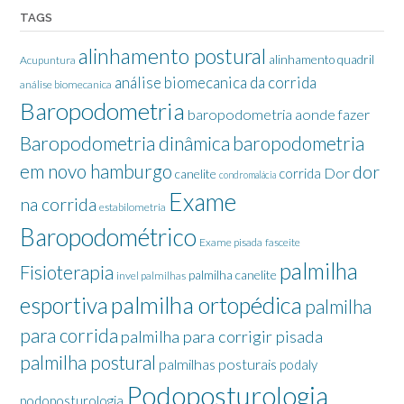
TAGS
alinhamento postural
alinhamento quadril
Acupuntura
análise biomecanica da corrida
análise biomecanica
Baropodometria
baropodometria aonde fazer
Baropodometria dinâmica
baropodometria
em novo hamburgo
dor
Dor
corrida
canelite
condromalácia
Exame
na corrida
estabilometria
Baropodométrico
Exame pisada
fasceite
palmilha
Fisioterapia
palmilha canelite
invel palmilhas
palmilha ortopédica
esportiva
palmilha
para corrida
palmilha para corrigir pisada
palmilha postural
palmilhas posturais
podaly
Podoposturologia
podoposturologia