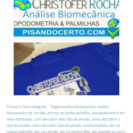
Posted in
Sem categoria
Tagged
análise biomecanica
,
análise
biomecanica da corrida
,
artrose no joelho palmilha
,
baropodometria em
novo hamburgo
,
com descobrir meu tipo de pisada
,
como descobrir o
tipo de pisada
,
como descobrir tipo de pisada
,
condromalácia
,
dor na
coluna palmilha
,
dor na corrida
,
dor na panturrilha
,
dor quando eu corro
,