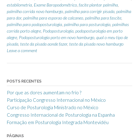
estabilometria
,
Exame Baropodométrico
,
facite plantar palmilha
,
palmilha corrida novo hamburgo
,
palmilha para corrigir pisada
,
palmilha
para dor
,
palmilha para esporao de calcaneo
,
palmilha para fascite
,
palmilha para podoposturologia
,
palmilha para posturologia
,
palmilhas
corrida porto alegre
,
Podoposturologia
,
podoposturologia em porto
alegre
,
Podoposturologia porto em novo hamburgo
,
qual o meu tipo de
pisada
,
teste da pisada aonde fazer
,
teste da pisada novo hamburgo
Leave a comment
POSTS RECENTES
Por que as dores aumentam no frio ?
Participação Congresso Internacional no México
Curso de Posturologia Ministrado no México
Congresso Internacional de Posturologia na Espanha
Formação em Posturologia Integrada Montevidéu
PÁGINAS