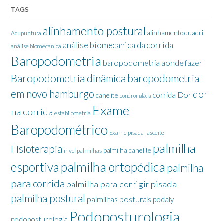
TAGS
alinhamento postural
alinhamento quadril
Acupuntura
análise biomecanica da corrida
análise biomecanica
Baropodometria
baropodometria aonde fazer
Baropodometria dinâmica
baropodometria
em novo hamburgo
dor
Dor
corrida
canelite
condromalácia
Exame
na corrida
estabilometria
Baropodométrico
Exame pisada
fasceite
palmilha
Fisioterapia
palmilha canelite
invel palmilhas
palmilha ortopédica
esportiva
palmilha
para corrida
palmilha para corrigir pisada
palmilha postural
palmilhas posturais
podaly
Podoposturologia
podoposturologia