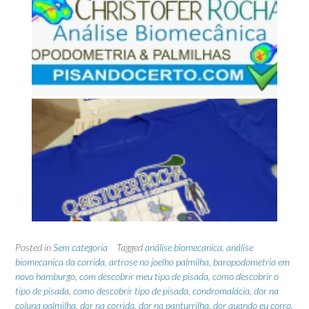
Posted in
Sem categoria
Tagged
análise biomecanica
,
análise
biomecanica da corrida
,
artrose no joelho palmilha
,
baropodometria em
novo hamburgo
,
com descobrir meu tipo de pisada
,
como descobrir o
tipo de pisada
,
como descobrir tipo de pisada
,
condromalácia
,
dor na
coluna palmilha
,
dor na corrida
,
dor na panturrilha
,
dor quando eu corro
,