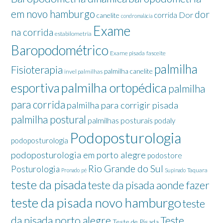
em novo hamburgo
dor
Dor
corrida
canelite
condromalácia
Exame
na corrida
estabilometria
Baropodométrico
Exame pisada
fasceite
palmilha
Fisioterapia
palmilha canelite
invel palmilhas
palmilha ortopédica
esportiva
palmilha
para corrida
palmilha para corrigir pisada
palmilha postural
palmilhas posturais
podaly
Podoposturologia
podoposturologia
podoposturologia em porto alegre
podostore
Rio Grande do Sul
Posturologia
Taquara
Pronado
pé
Supinado
teste da pisada
teste da pisada aonde fazer
teste da pisada novo hamburgo
teste
da pisada porto alegre
Teste
Teste de Pisada