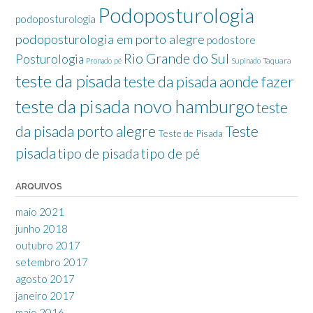
Podoposturologia
podoposturologia
podoposturologia em porto alegre
podostore
Rio Grande do Sul
Posturologia
Taquara
Pronado
pé
Supinado
teste da pisada
teste da pisada aonde fazer
teste da pisada novo hamburgo
teste
da pisada porto alegre
Teste
Teste de Pisada
pisada
tipo de pisada
tipo de pé
ARQUIVOS
maio 2021
junho 2018
outubro 2017
setembro 2017
agosto 2017
janeiro 2017
maio 2016