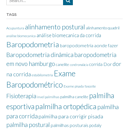
TAGS
alinhamento postural
alinhamento quadril
Acupuntura
análise biomecanica da corrida
análise biomecanica
Baropodometria
baropodometria aonde fazer
Baropodometria dinâmica
baropodometria
em novo hamburgo
dor
Dor
corrida
canelite
condromalácia
Exame
na corrida
estabilometria
Baropodométrico
Exame pisada
fasceite
palmilha
Fisioterapia
palmilha canelite
invel palmilhas
palmilha ortopédica
esportiva
palmilha
para corrida
palmilha para corrigir pisada
palmilha postural
palmilhas posturais
podaly