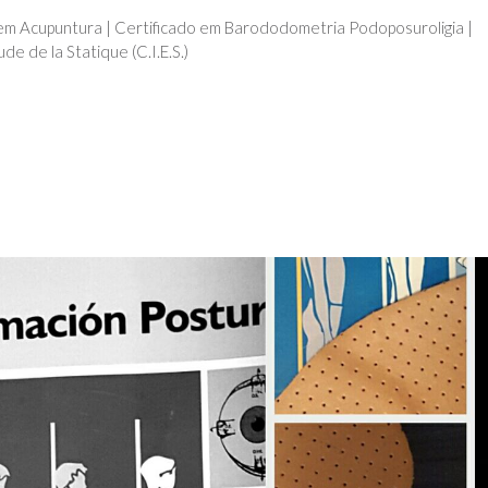
a em Acupuntura | Certificado em Barododometria Podoposuroligia |
de de la Statique (C.I.E.S.)