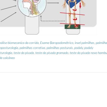
nálise biomecanica da corrida
,
Exame Baropodométrico
,
invel palmilhas
,
palmilh
oposturologia
,
palmilhas corretiva
,
palmilhas posturais
,
podaly
,
podaly
turologia
,
teste da pisada
,
teste da pisada gramado
,
teste da pisada novo hamb
de calcâneo