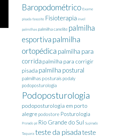
Baropodométrico
Exame
Fisioterapia
pisada
fasceite
invel
palmilha
palmilha canelite
palmilhas
palmilha
esportiva
ortopédica
palmilha para
corrida
palmilha para corrigir
palmilha postural
pisada
palmilhas posturais
podaly
podoposturologia
Podoposturologia
podoposturologia em porto
alegre
Posturologia
podostore
Rio Grande do Sul
Pronado
pé
Supinado
teste da pisada
teste
Taquara