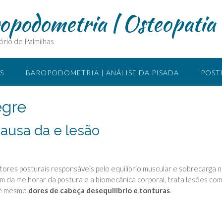
ropodometria | Osteopatia
ório de Palmilhas
S
BAROPODOMETRIA | ANÁLISE DA PISADA
POST
SIOTERAPIA MANUAL
O QUE É ACUPUNTURA
LOCA
egre
causa da e lesão
ptores posturais responsáveis pelo equilíbrio muscular e sobrecarga 
ém da melhorar da postura e a biomecânica corporal, trata lesões co
é mesmo
dores de cabeça desequilíbrio e tonturas
.