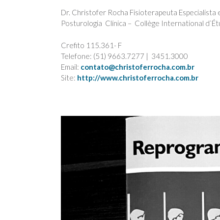
Dr. Christofer Rocha Fisioterapeuta Especialist
Posturologia Clínica – Collège International d`Étu
Crefito 115.361- F
Telefone: (51) 9663.7277 | 3451.3000
Email:
contato@christoferrocha.com.br
Site:
http://www.christoferrocha.com.br