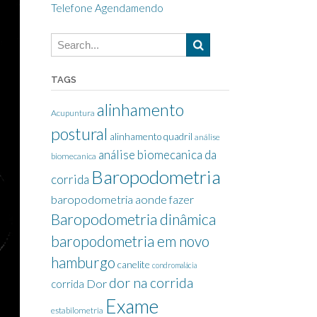
Telefone Agendamendo
TAGS
alinhamento
Acupuntura
postural
alinhamento quadril
análise
análise biomecanica da
biomecanica
Baropodometria
corrida
baropodometria aonde fazer
Baropodometria dinâmica
baropodometria em novo
hamburgo
canelite
condromalácia
dor na corrida
Dor
corrida
Exame
estabilometria