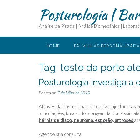
Posturologia | Ba
Análise da Pisada | Análise Biomecânica | Laborat
HOME
PALMILHAS PERSONALIZADA
CURSOS E ASSESSORIA
O QUE É FI
Tag:
teste da porto al
Posturologia investiga a 
PARCEIROS
Posted on
7 de julho de 2015
Através da Posturologia, é possível ajustar os ca
articulações, buscando a origem da dor. Assim al
hérnia de disco, neuroma, esporão, artroses
at
Agende sua consulta