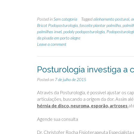
Posted in
Sem categoria
Tagged
alinhamento postural
,
a
Bricot Podoposturologia
,
fasceite plantar palmilha
,
palmil
palmilhas invel
,
podaly podoposturologia
,
Podoposturolog
da pisada em porto alegre
Leave a comment
Posturologia investiga a 
Posted on
7 de julho de 2015
Através da Posturologia, é possível ajustar os ca
articulações, buscando a origem da dor. Assim al
hérnia de disco, neuroma, esporão, artroses
at
Agende sua consulta
Dr. Christofer Rocha Fisioterapeuta Especialist