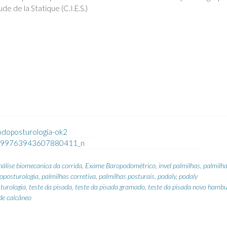
de de la Statique (C.I.E.S.)
nálise biomecanica da corrida
,
Exame Baropodométrico
,
invel palmilhas
,
palmilh
oposturologia
,
palmilhas corretiva
,
palmilhas posturais
,
podaly
,
podaly
turologia
,
teste da pisada
,
teste da pisada gramado
,
teste da pisada novo hamb
de calcâneo