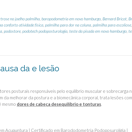
rtrose no joelho palmilha
,
baropodometria em novo hamburgo
,
Bernard Bricot
,
Br
ha conforto atividade física
,
palmilha para dor na coluna
,
palmilha para escoliose
,
ia
,
podostore
,
podotech podoposturologia
,
teste da pisada em novo hamburgo
,
te
causa da e lesão
ptores posturais responsáveis pelo equilíbrio muscular e sobrecarga 
ém da melhorar da postura e a biomecânica corporal, trata lesões co
é mesmo
dores de cabeça desequilíbrio e tonturas
.
a em Acupuntura | Certificado em Barododometria Podoposuroligia |