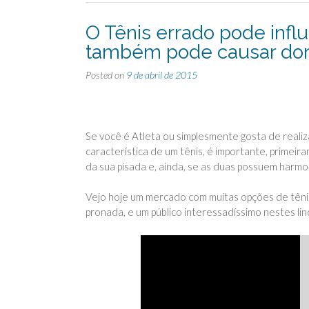
O Tênis errado pode infl
também pode causar dor
Posted on
9 de abril de 2015
Se você é Atleta ou simplesmente gosta de realiza
característica de um tênis, é importante, primeira
da sua pisada e, ainda, se as duas possuem harmo
Vejo hoje um mercado com muitas opções de tênis 
pronada, e um público interessadíssimo nestes li