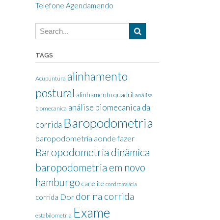
Telefone Agendamendo
TAGS
alinhamento
Acupuntura
postural
alinhamento quadril
análise
análise biomecanica da
biomecanica
Baropodometria
corrida
baropodometria aonde fazer
Baropodometria dinâmica
baropodometria em novo
hamburgo
canelite
condromalácia
dor na corrida
Dor
corrida
Exame
estabilometria