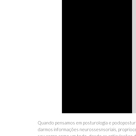
Quando pensamos em posturologia e podoposturolo
darmos informações neurossesnsoriais, propriocep
seu corpo como um todo, desde as articulações d