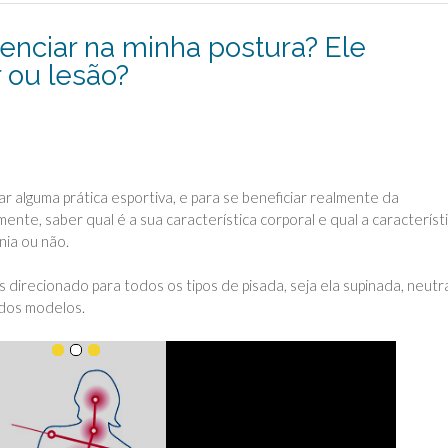
uenciar na minha postura? Ele
 ou lesão?
r alguma prática esportiva, e para se beneficiar realmente da
mente, saber qual é a sua característica corporal e qual a característ
nia ou não.
direcionado para todos os tipos de pisada, seja
ela supinada, neutr
ndos modelos.