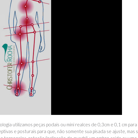
gia utilizamos peças podais ou mini realces de 0,3cm e 0,1 cm para
tivas e posturais para que, não somente sua pisada se ajuste, mas s
e tornozelos, rotação/inclinação do quadril, um ombro caído ou uma