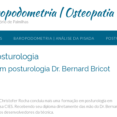
ropodometria | Osteopatia
ório de Palmilhas
S
BAROPODOMETRIA | ANÁLISE DA PISADA
POST
SIOTERAPIA MANUAL
O QUE É ACUPUNTURA
LOCA
sturologia
m posturologia Dr. Bernard Bricot
. Christofer Rocha concluiu mais uma formação em posturologia em
esa CIES. Recebendo seu diploma diretamente das mão do Dr. Berna
os desenvolvedores da técnica.