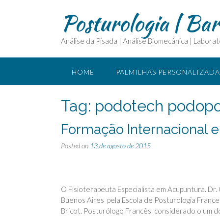
Posturologia | Ba
Análise da Pisada | Análise Biomecânica | Laborat
HOME
PALMILHAS PERSONALIZADA
CURSOS E ASSESSORIA
O QUE É FI
Tag:
podotech podopo
Formação Internacional e
PARCEIROS
Posted on
13 de agosto de 2015
O Fisioterapeuta Especialista em Acupuntura. Dr
Buenos Aires pela Escola de Posturologia Franc
Bricot. Posturólogo Francês considerado o um d