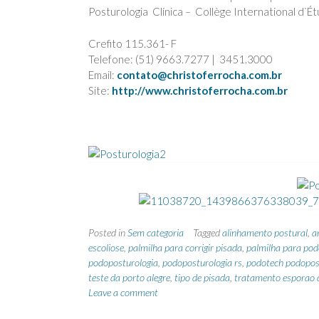
Posturologia Clínica – Collège International d`Étu
Crefito 115.361- F
Telefone: (51) 9663.7277 | 3451.3000
Email:
contato@christoferrocha.com.br
Site:
http://www.christoferrocha.com.br
Posted in
Sem categoria
Tagged
alinhamento postural
,
a
escoliose
,
palmilha para corrigir pisada
,
palmilha para pod
podoposturologia
,
podoposturologia rs
,
podotech podopos
teste da porto alegre
,
tipo de pisada
,
tratamento esporao 
Leave a comment