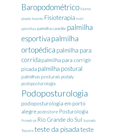
Baropodométrico
Exame
Fisioterapia
pisada
fasceite
invel
palmilha
palmilha canelite
palmilhas
palmilha
esportiva
ortopédica
palmilha para
corrida
palmilha para corrigir
palmilha postural
pisada
palmilhas posturais
podaly
podoposturologia
Podoposturologia
podoposturologia em porto
alegre
Posturologia
podostore
Rio Grande do Sul
Pronado
pé
Supinado
teste da pisada
teste
Taquara