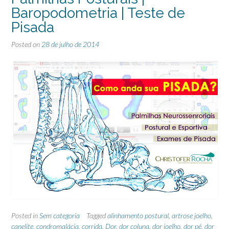
Baropodometria | Teste de
Pisada
Posted on
28 de julho de 2014
Posted in
Sem categoria
Tagged
alinhamento postural
,
artrose joelho
,
canelite
,
condromalácia
,
corrida
,
Dor
,
dor coluna
,
dor joelho
,
dor pé
,
dor