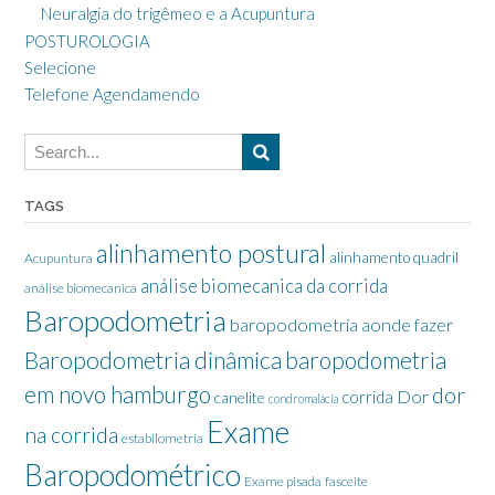
Neuralgia do trigêmeo e a Acupuntura
POSTUROLOGIA
Selecione
Telefone Agendamendo
TAGS
alinhamento postural
alinhamento quadril
Acupuntura
análise biomecanica da corrida
análise biomecanica
Baropodometria
baropodometria aonde fazer
Baropodometria dinâmica
baropodometria
em novo hamburgo
dor
Dor
corrida
canelite
condromalácia
Exame
na corrida
estabilometria
Baropodométrico
Exame pisada
fasceite