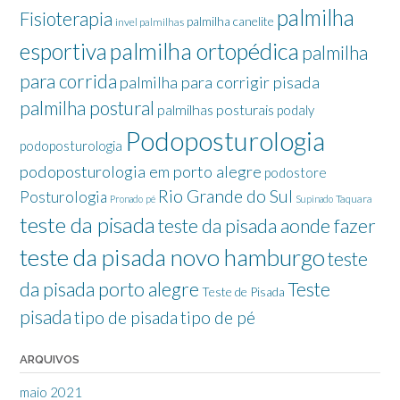
palmilha
Fisioterapia
palmilha canelite
invel palmilhas
palmilha ortopédica
esportiva
palmilha
para corrida
palmilha para corrigir pisada
palmilha postural
palmilhas posturais
podaly
Podoposturologia
podoposturologia
podoposturologia em porto alegre
podostore
Rio Grande do Sul
Posturologia
Taquara
Pronado
pé
Supinado
teste da pisada
teste da pisada aonde fazer
teste da pisada novo hamburgo
teste
da pisada porto alegre
Teste
Teste de Pisada
pisada
tipo de pisada
tipo de pé
ARQUIVOS
maio 2021