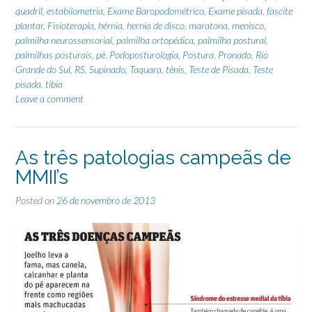
quadril
,
estabilometria
,
Exame Baropodométrico
,
Exame pisada
,
fascite
plantar
,
Fisioterapia
,
hérnia
,
hernia de disco
,
maratona
,
menisco
,
palmilha neurossensorial
,
palmilha ortopédica
,
palmilha postural
,
palmilhas posturais
,
pé
,
Podoposturologia
,
Postura
,
Pronado
,
Rio
Grande do Sul
,
RS
,
Supinado
,
Taquara
,
tênis
,
Teste de Pisada
,
Teste
pisada
,
tíbia
Leave a comment
As três patologias campeãs de
MMII’s
Posted on
26 de novembro de 2013