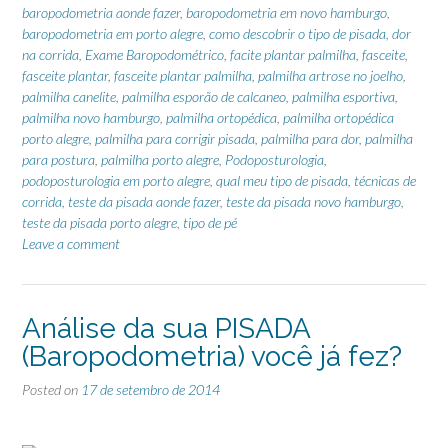
baropodometria aonde fazer
,
baropodometria em novo hamburgo
,
baropodometria em porto alegre
,
como descobrir o tipo de pisada
,
dor
na corrida
,
Exame Baropodométrico
,
facite plantar palmilha
,
fasceite
,
fasceite plantar
,
fasceite plantar palmilha
,
palmilha artrose no joelho
,
palmilha canelite
,
palmilha esporão de calcaneo
,
palmilha esportiva
,
palmilha novo hamburgo
,
palmilha ortopédica
,
palmilha ortopédica
porto alegre
,
palmilha para corrigir pisada
,
palmilha para dor
,
palmilha
para postura
,
palmilha porto alegre
,
Podoposturologia
,
podoposturologia em porto alegre
,
qual meu tipo de pisada
,
técnicas de
corrida
,
teste da pisada aonde fazer
,
teste da pisada novo hamburgo
,
teste da pisada porto alegre
,
tipo de pé
Leave a comment
Análise da sua PISADA
(Baropodometria) você já fez?
Posted on
17 de setembro de 2014