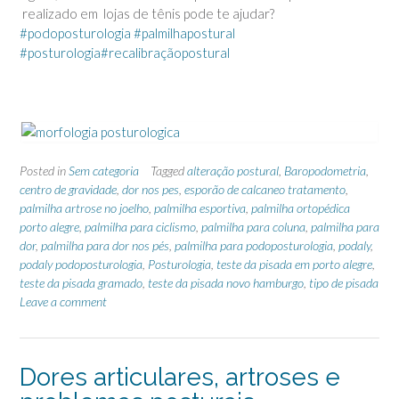
realizado em lojas de tênis pode te ajudar?
‪#‎
podoposturologia‬
‪#‎
palmilhapostural‬
‪#‎
posturologia‬
‪#‎
recalibraçãopostural‬
Posted in
Sem categoria
Tagged
alteração postural
,
Baropodometria
,
centro de gravidade
,
dor nos pes
,
esporão de calcaneo tratamento
,
palmilha artrose no joelho
,
palmilha esportiva
,
palmilha ortopédica
porto alegre
,
palmilha para ciclismo
,
palmilha para coluna
,
palmilha para
dor
,
palmilha para dor nos pés
,
palmilha para podoposturologia
,
podaly
,
podaly podoposturologia
,
Posturologia
,
teste da pisada em porto alegre
,
teste da pisada gramado
,
teste da pisada novo hamburgo
,
tipo de pisada
Leave a comment
Dores articulares, artroses e