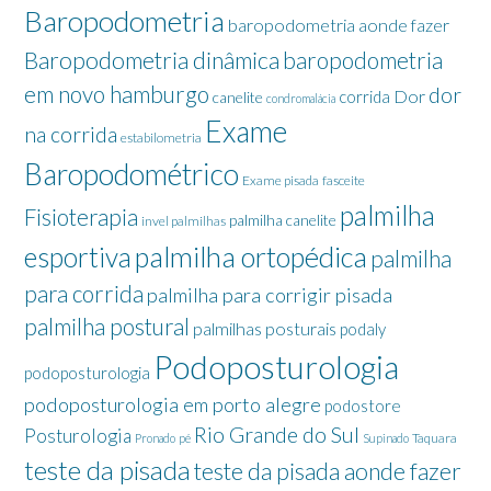
Baropodometria
baropodometria aonde fazer
Baropodometria dinâmica
baropodometria
em novo hamburgo
dor
Dor
corrida
canelite
condromalácia
Exame
na corrida
estabilometria
Baropodométrico
Exame pisada
fasceite
palmilha
Fisioterapia
palmilha canelite
invel palmilhas
palmilha ortopédica
esportiva
palmilha
para corrida
palmilha para corrigir pisada
palmilha postural
palmilhas posturais
podaly
Podoposturologia
podoposturologia
podoposturologia em porto alegre
podostore
Rio Grande do Sul
Posturologia
Taquara
Pronado
pé
Supinado
teste da pisada
teste da pisada aonde fazer