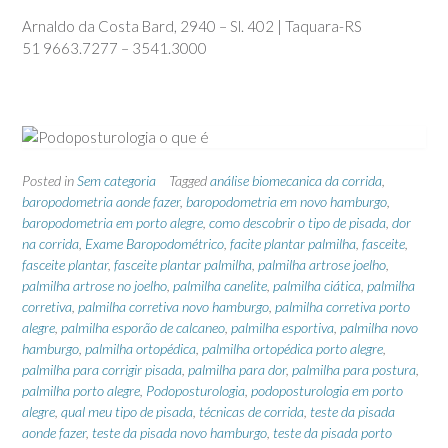
Arnaldo da Costa Bard, 2940 – Sl. 402 | Taquara-RS
51 9663.7277 – 3541.3000
Posted in
Sem categoria
Tagged
análise biomecanica da corrida
,
baropodometria aonde fazer
,
baropodometria em novo hamburgo
,
baropodometria em porto alegre
,
como descobrir o tipo de pisada
,
dor
na corrida
,
Exame Baropodométrico
,
facite plantar palmilha
,
fasceite
,
fasceite plantar
,
fasceite plantar palmilha
,
palmilha artrose joelho
,
palmilha artrose no joelho
,
palmilha canelite
,
palmilha ciática
,
palmilha
corretiva
,
palmilha corretiva novo hamburgo
,
palmilha corretiva porto
alegre
,
palmilha esporão de calcaneo
,
palmilha esportiva
,
palmilha novo
hamburgo
,
palmilha ortopédica
,
palmilha ortopédica porto alegre
,
palmilha para corrigir pisada
,
palmilha para dor
,
palmilha para postura
,
palmilha porto alegre
,
Podoposturologia
,
podoposturologia em porto
alegre
,
qual meu tipo de pisada
,
técnicas de corrida
,
teste da pisada
aonde fazer
,
teste da pisada novo hamburgo
,
teste da pisada porto