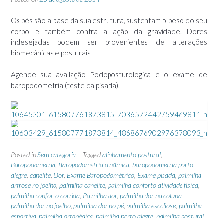
Os pés são a base da sua estrutura, sustentam o peso do seu
corpo e também contra a ação da gravidade. Dores
indesejadas podem ser provenientes de alterações
biomecânicas e posturais.
Agende sua avaliação Podoposturologica e o exame de
baropodometria (teste da pisada).
Posted in
Sem categoria
Tagged
alinhamento postural
,
Baropodometria
,
Baropodometria dinâmica
,
baropodometria porto
alegre
,
canelite
,
Dor
,
Exame Baropodométrico
,
Exame pisada
,
palmilha
artrose no joelho
,
palmilha canelite
,
palmilha conforto atividade física
,
palmilha conforto corrida
,
Palmilha dor
,
palmilha dor na coluna
,
palmilha dor no joelho
,
palmilha dor no pé
,
palmilha escoliose
,
palmilha
esportiva
,
palmilha ortopédica
,
palmilha porto alegre
,
palmilha postural
,