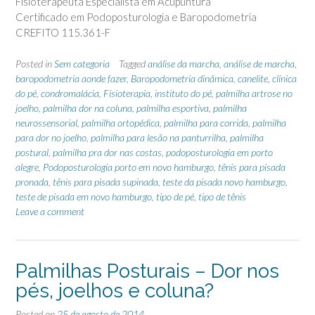
Fisioterapeuta Especialista em Acupuntura
Certificado em Podoposturologia e Baropodometria
CREFITO 115.361-F
Posted in
Sem categoria
Tagged
análise da marcha
,
análise de marcha
,
baropodometria aonde fazer
,
Baropodometria dinâmica
,
canelite
,
clínica
do pé
,
condromalácia
,
Fisioterapia
,
instituto do pé
,
palmilha artrose no
joelho
,
palmilha dor na coluna
,
palmilha esportiva
,
palmilha
neurossensorial
,
palmilha ortopédica
,
palmilha para corrida
,
palmilha
para dor no joelho
,
palmilha para lesão na panturrilha
,
palmilha
postural
,
palmilha pra dor nas costas
,
podoposturologia em porto
alegre
,
Podoposturologia porto em novo hamburgo
,
tênis para pisada
pronada
,
tênis para pisada supinada
,
teste da pisada novo hamburgo
,
teste de pisada em novo hamburgo
,
tipo de pé
,
tipo de tênis
Leave a comment
Palmilhas Posturais – Dor nos
pés, joelhos e coluna?
Posted on
25 de agosto de 2014