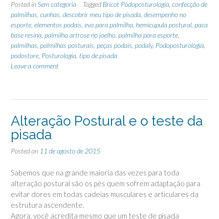
Posted in
Sem categoria
Tagged
Bricot Podoposturologia
,
confecção de
palmilhas
,
cunhas
,
descobrir meu tipo de pisada
,
desempenho no
esporte
,
elementos podais
,
eva para palmilha
,
hemicupula postural
,
paca
base resina
,
palmilha artrose no joelho
,
palmilha para esporte
,
palmilhas
,
palmilhas posturais
,
peças podais
,
podaly
,
Podoposturologia
,
podostore
,
Posturologia
,
tipo de pisada
Leave a comment
Alteração Postural e o teste da
pisada
Posted on
11 de agosto de 2015
Sabemos que na grande maioria das vezes para toda
alteração postural são os pés quem sofrem adaptação para
evitar dores em todas cadeias musculares e articulares da
estrutura ascendente.
Agora, você acredita mesmo que um teste de pisada