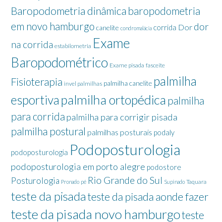
Baropodometria dinâmica
baropodometria
em novo hamburgo
dor
Dor
corrida
canelite
condromalácia
Exame
na corrida
estabilometria
Baropodométrico
Exame pisada
fasceite
palmilha
Fisioterapia
palmilha canelite
invel palmilhas
palmilha ortopédica
esportiva
palmilha
para corrida
palmilha para corrigir pisada
palmilha postural
palmilhas posturais
podaly
Podoposturologia
podoposturologia
podoposturologia em porto alegre
podostore
Rio Grande do Sul
Posturologia
Taquara
Pronado
pé
Supinado
teste da pisada
teste da pisada aonde fazer
teste da pisada novo hamburgo
teste