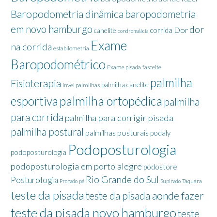
Baropodometria dinâmica
baropodometria
em novo hamburgo
dor
Dor
corrida
canelite
condromalácia
Exame
na corrida
estabilometria
Baropodométrico
Exame pisada
fasceite
palmilha
Fisioterapia
palmilha canelite
invel palmilhas
palmilha ortopédica
esportiva
palmilha
para corrida
palmilha para corrigir pisada
palmilha postural
palmilhas posturais
podaly
Podoposturologia
podoposturologia
podoposturologia em porto alegre
podostore
Rio Grande do Sul
Posturologia
Taquara
Pronado
pé
Supinado
teste da pisada
teste da pisada aonde fazer
teste da pisada novo hamburgo
teste