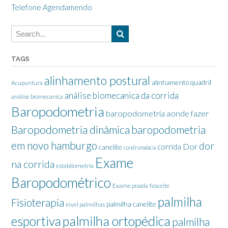
Telefone Agendamendo
TAGS
alinhamento postural
alinhamento quadril
Acupuntura
análise biomecanica da corrida
análise biomecanica
Baropodometria
baropodometria aonde fazer
Baropodometria dinâmica
baropodometria
em novo hamburgo
dor
Dor
corrida
canelite
condromalácia
Exame
na corrida
estabilometria
Baropodométrico
Exame pisada
fasceite
palmilha
Fisioterapia
palmilha canelite
invel palmilhas
palmilha ortopédica
esportiva
palmilha