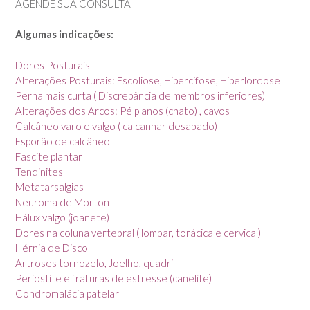
AGENDE SUA CONSULTA
Algumas indicações:
Dores Posturais
Alterações Posturais: Escoliose, Hipercifose, Hiperlordose
Perna mais curta ( Discrepância de membros inferiores)
Alterações dos Arcos: Pé planos (chato) , cavos
Calcâneo varo e valgo ( calcanhar desabado)
Esporão de calcâneo
Fascite plantar
Tendinites
Metatarsalgias
Neuroma de Morton
Hálux valgo (joanete)
Dores na coluna vertebral ( lombar, torácica e cervical)
Hérnia de Disco
Artroses tornozelo, Joelho, quadril
Periostite e fraturas de estresse (canelite)
Condromalácia patelar