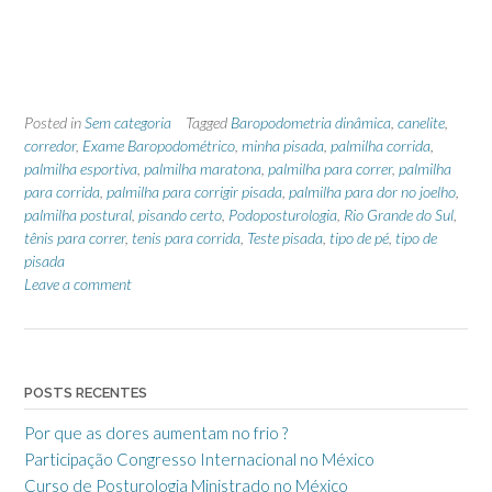
Posted in
Sem categoria
Tagged
Baropodometria dinâmica
,
canelite
,
corredor
,
Exame Baropodométrico
,
minha pisada
,
palmilha corrida
,
palmilha esportiva
,
palmilha maratona
,
palmilha para correr
,
palmilha
para corrida
,
palmilha para corrigir pisada
,
palmilha para dor no joelho
,
palmilha postural
,
pisando certo
,
Podoposturologia
,
Rio Grande do Sul
,
tênis para correr
,
tenis para corrida
,
Teste pisada
,
tipo de pé
,
tipo de
pisada
Leave a comment
POSTS RECENTES
Por que as dores aumentam no frio ?
Participação Congresso Internacional no México
Curso de Posturologia Ministrado no México