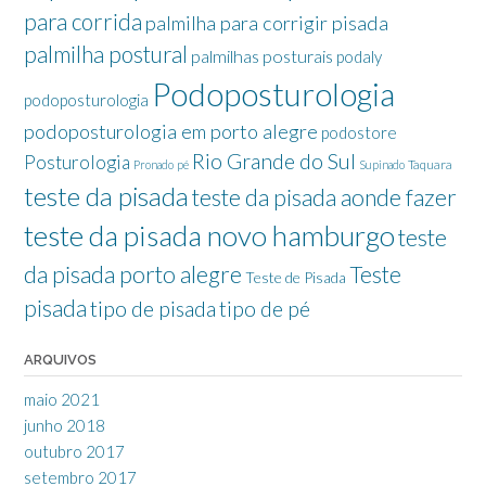
para corrida
palmilha para corrigir pisada
palmilha postural
palmilhas posturais
podaly
Podoposturologia
podoposturologia
podoposturologia em porto alegre
podostore
Rio Grande do Sul
Posturologia
Taquara
Pronado
pé
Supinado
teste da pisada
teste da pisada aonde fazer
teste da pisada novo hamburgo
teste
da pisada porto alegre
Teste
Teste de Pisada
pisada
tipo de pisada
tipo de pé
ARQUIVOS
maio 2021
junho 2018
outubro 2017
setembro 2017